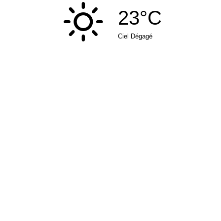
23°C
Ciel Dégagé
MAIRIE DE BERCHE
Grande Rue
25420 Berche
Tél : 03 81 98 13 18
mairie
berche.fr
NOUS CONTACTER
Plan du site
|
Mentions
© 2005-2026 Commune de
légales
| Propulsé par
fcnet
Berche. Tous droits
réservés.